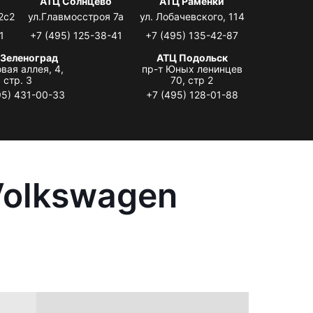
АТЦ Солнцево
АТЦ Раменки
2с2
ул.Главмосстроя 7а
ул. Лобачевского, 114
1
+7 (495) 125-38-41
+7 (495) 135-42-87
 Зеленоград
АТЦ Подольск
вая аллея, 4,
пр-т Юных ленинцев
стр. 3
70, стр 2
95) 431-00-33
+7 (495) 128-01-88
Volkswagen