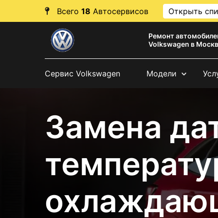
Всего
18
Автосервисов
Открыть сп
Ремонт автомобиле
Volkswagen в Моск
Сервис Volkswagen
Модели
Усл
Замена да
температу
охлаждаю