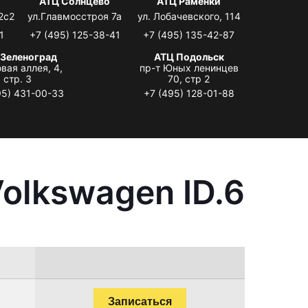
АТЦ Солнцево
АТЦ Раменки
2с2
ул.Главмосстроя 7а
ул. Лобачевского, 114
1
+7 (495) 125-38-41
+7 (495) 135-42-87
 Зеленоград
АТЦ Подольск
вая аллея, 4,
пр-т Юных ленинцев
стр. 3
70, стр 2
95) 431-00-33
+7 (495) 128-01-88
olkswagen ID.6
Записаться