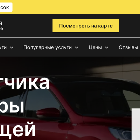
исок
й
Посмотреть на карте
ве
уги
Популярные услуги
Цены
Отзывы
тчика
ры
щей