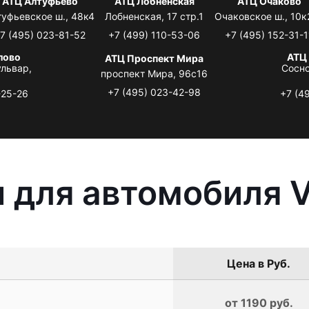
АТЦ Алтуфьево
АТЦ Лобненская
АТЦ Очаково
туфьевское ш., 48к4
Лобненская, 17 стр.1
Очаковское ш., 10к
7 (495) 023-81-52
+7 (499) 110-53-06
+7 (495) 152-31-1
лово
АТЦ
АТЦ Проспект Мира
львар,
Сосно
проспект Мира, 96с16
+7 (495) 023-42-98
-25-26
+7 (4
 для автомобиля V
Цена в Руб.
от 1190 руб.