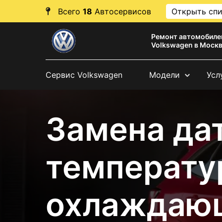
Всего
18
Автосервисов
Открыть сп
Ремонт автомобиле
Volkswagen в Моск
Сервис Volkswagen
Модели
Усл
Замена да
температу
охлаждаю