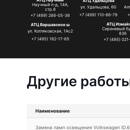
АТЦ Удальцова
Научный п-д, 14А,
ул. Удальцова, 60
Ал
стр.8
+7 (499) 110-86-79
+
+7 (499) 288-05-36
АТЦ Измай
АТЦ Варшавское ш
Сиреневый бу
ул. Котляковская, 1Ас2
83б
+7 (495) 182-17-65
+7 (495) 021
Другие работы
Наименование
Замена ламп освещения Volkswagen ID.6