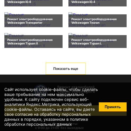
Volkswagen ID.6
Volkswagen ID.4
Ремонт электрооборудования
Ремонт электрооборудования
Volkswagen Transporter
Volkswagen Touran
Ремонт электрооборудования
Ремонт электрооборудования
Volkswagen Tiguan X
Volkswagen Tiguan L
Показать еще
Ремонт автомобилей
Сайт использует cookie-файлы, чтобы сделать
Сервис Volkswagen в
ваше пребывание на нем максимально
Москве
удобным. К cайту подключен сервис веб-
аналитики Яндекс.Метрика, использующий
Принять
cookie-файлы
. Оставаясь на сайте, вы даете
Заказать звонок
свое
согласие на обработку персональных
данных
в порядке, указанном в
политике
обработки персональных данных
Режим работы:
с 9:00 до 21:00
без выходных