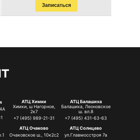
Записаться
нт
АТЦ Химки
АТЦ Балашиха
я
Химки, ш Нагорное,
Балашиха, Леоновское
 4А
2к7
ш. вл.8
61
+7 (495) 989-21-31
+7 (495) 431-63-63
я
АТЦ Очаково
АТЦ Солнцево
.1
Очаковское ш., 10к2с2
ул.Главмосстроя 7а