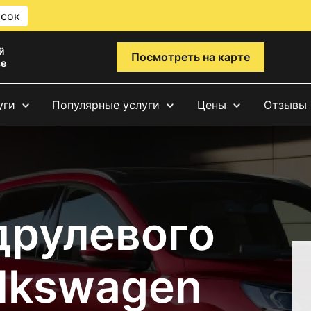
исок
й
Посмотреть на карте
ве
уги
Популярные услуги
Цены
Отзывы
друлевого
lkswagen