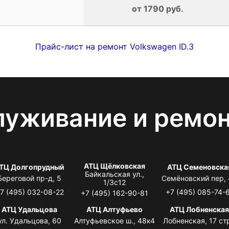
от 1790 руб.
Прайс-лист на ремонт Volkswagen ID.3
луживание и ремо
АТЦ Щёлковская
ТЦ Долгопрудный
АТЦ Семеновска
Байкальская ул.,
Береговой пр-д, 5
Семёновский пер,
1/3с12
7 (495) 032-08-22
+7 (495) 085-74-
+7 (495) 162-90-81
АТЦ Удальцова
АТЦ Алтуфьево
АТЦ Лобненска
ул. Удальцова, 60
Алтуфьевское ш., 48к4
Лобненская, 17 стр