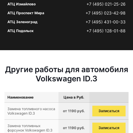
+7 (495) 021-25-26
АТЦ Измайлово
+7 (495) 023-42-98
АТЦ Проспект Мира
+7 (495) 431-00-33
АТЦ Зеленоград
+7 (495) 128-01-88
АТЦ Подольск
Другие работы для автомобиля
Volkswagen ID.3
Наименование
Цена в Руб.
Замена топливного насоса
от 1190 руб.
Записаться
Volkswagen ID.3
Замена топливных
от 1190 руб.
Записаться
форсунок Volkswagen ID.3