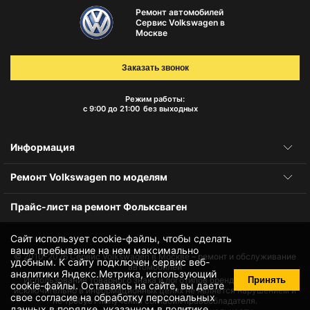
Ремонт автомобилей
Сервис Volkswagen в
Москве
Заказать звонок
Режим работы:
с 9:00 до 21:00
без выходных
Информация
Ремонт Volkswagen по моделям
Прайс-лист на ремонт Фольксваген
Сайт использует cookie-файлы, чтобы сделать
ваше пребывание на нем максимально
© 2010-2026
Сервис Volkswagen в Москве – ремонт и обслуживание
удобным. К cайту подключен сервис веб-
автомобилей
аналитики Яндекс.Метрика, использующий
Принять
Использование товарного знака и логотипов бренда происходит
cookie-файлы
. Оставаясь на сайте, вы даете
исключительно в информационных целях не является нарушением и
свое
согласие на обработку персональных
не требует получения согласия правообладателя.
данных
в порядке, указанном в
политике