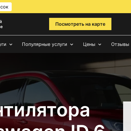
исок
й
Посмотреть на карте
ве
уги
Популярные услуги
Цены
Отзывы
нтилятора