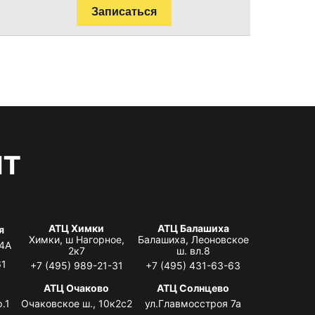
Записаться
нт
АТЦ Химки
АТЦ Балашиха
я
Химки, ш Нагорное,
Балашиха, Леоновское
 4А
2к7
ш. вл.8
61
+7 (495) 989-21-31
+7 (495) 431-63-63
я
АТЦ Очаково
АТЦ Солнцево
.1
Очаковское ш., 10к2с2
ул.Главмосстроя 7а