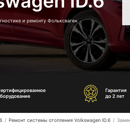
swagen ID.6
гностике и ремонту Фольксваген
Сертифицированное
Гарантия
борудование
до 2 лет
6
Ремонт системы отопления Volkswagen ID.6
Замен