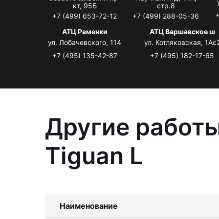
кт, 95Б
стр.8
+
+7 (499) 653-72-12
+7 (499) 288-05-36
АТЦ Раменки
АТЦ Варшавское ш
ул. Лобачевского, 114
ул. Котляковская, 1Ас
+7 (495) 135-42-87
+7 (495) 182-17-65
Другие работы
Tiguan L
Наименование