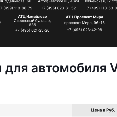
ул. Удальцова, 60
Алтуфьевское ш., 48к4
Лобненская, 17 стр
7 (499) 110-86-79
+7 (495) 023-81-52
+7 (499) 110-53-
АТЦ Измайлово
АТЦ Проспект Мира
Сиреневый бульвар,
2
проспект Мира, 96с16
83б
+7 (495) 023-42-98
+7 (495) 021-25-26
 для автомобиля 
Цена в Руб.