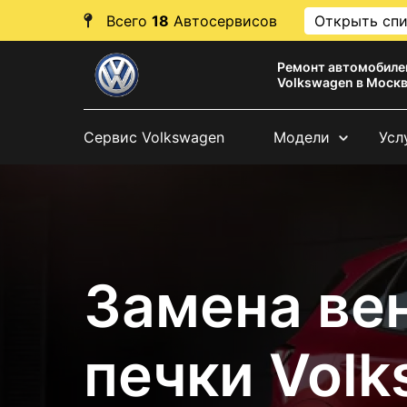
Всего
18
Автосервисов
Открыть сп
Ремонт автомобиле
Volkswagen в Моск
Сервис Volkswagen
Модели
Усл
Замена ве
печки Vol