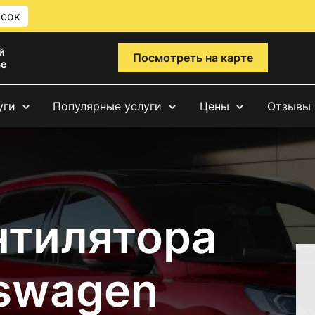
исок
й
Посмотреть на карте
ве
уги
Популярные услуги
Цены
Отзывы
нтилятора
kswagen