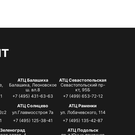
нт
АТЦ Балашиха
АТЦ Севастопольская
е,
Балашиха, Леоновское
Севастопольский пр-
ш. вл.8
кт, 95Б
31
+7 (495) 431-63-63
+7 (499) 653-72-12
АТЦ Солнцево
АТЦ Раменки
2с2
ул.Главмосстроя 7а
ул. Лобачевского, 114
1
+7 (495) 125-38-41
+7 (495) 135-42-87
 Зеленоград
АТЦ Подольск
вая аллея, 4,
пр-т Юных ленинцев