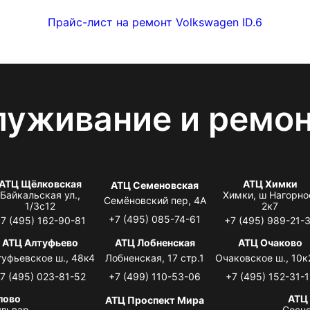
Прайс-лист на ремонт Volkswagen ID.6
луживание и ремо
АТЦ Щёлковская
АТЦ Химки
АТЦ Семеновская
Байкальская ул.,
Химки, ш Нагорно
Семёновский пер, 4А
1/3с12
2к7
+7 (495) 085-74-61
7 (495) 162-90-81
+7 (495) 989-21-
АТЦ Алтуфьево
АТЦ Лобненская
АТЦ Очаково
туфьевское ш., 48к4
Лобненская, 17 стр.1
Очаковское ш., 10к
7 (495) 023-81-52
+7 (499) 110-53-06
+7 (495) 152-31-1
лово
АТЦ
АТЦ Проспект Мира
львар,
Сосно