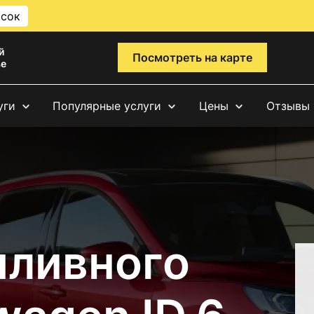
исок
й
Посмотреть на карте
ве
уги
Популярные услуги
Цены
Отзывы
пливного