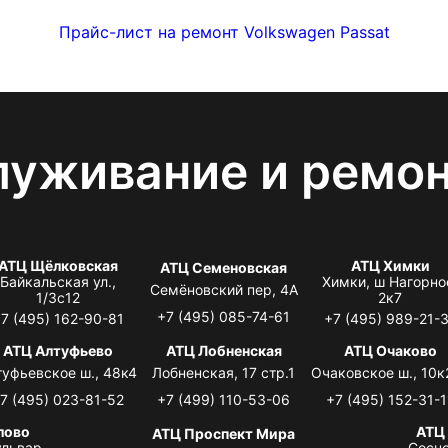
Прайс-лист на ремонт Volkswagen Passat
луживание и ремо
АТЦ Щёлковская
АТЦ Химки
АТЦ Семеновская
Байкальская ул.,
Химки, ш Нагорно
Семёновский пер, 4А
1/3с12
2к7
+7 (495) 085-74-61
7 (495) 162-90-81
+7 (495) 989-21-
АТЦ Алтуфьево
АТЦ Лобненская
АТЦ Очаково
туфьевское ш., 48к4
Лобненская, 17 стр.1
Очаковское ш., 10к
7 (495) 023-81-52
+7 (499) 110-53-06
+7 (495) 152-31-1
лово
АТЦ
АТЦ Проспект Мира
львар,
Сосно