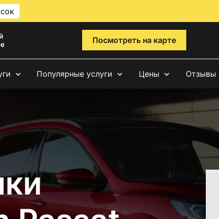
исок
й
Посмотреть на карте
ве
уги
Популярные услуги
Цены
Отзывы
чки