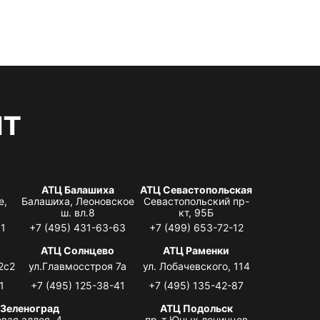
нт
АТЦ Балашиха
АТЦ Севастопольская
е,
Балашиха, Леоновское
Севастопольский пр-
ш. вл.8
кт, 95Б
31
+7 (495) 431-63-63
+7 (499) 653-72-12
АТЦ Солнцево
АТЦ Раменки
2с2
ул.Главмосстроя 7а
ул. Лобачевского, 114
1
+7 (495) 125-38-41
+7 (495) 135-42-87
 Зеленоград
АТЦ Подольск
вая аллея, 4,
пр-т Юных ленинцев