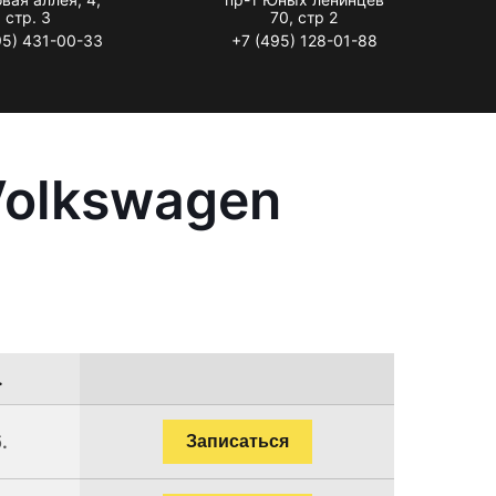
стр. 3
70, стр 2
95) 431-00-33
+7 (495) 128-01-88
Volkswagen
.
.
Записаться