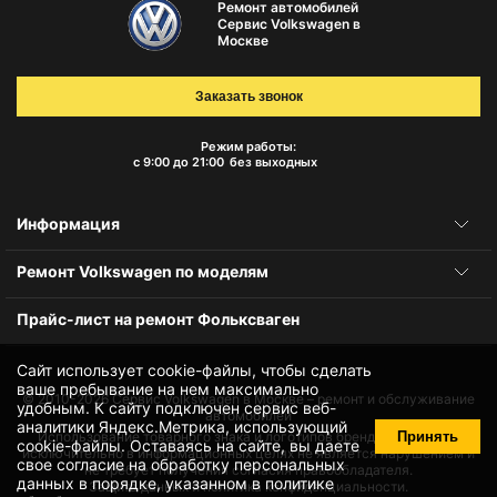
Ремонт автомобилей
Сервис Volkswagen в
Москве
Заказать звонок
Режим работы:
с 9:00 до 21:00
без выходных
Информация
Ремонт Volkswagen по моделям
Прайс-лист на ремонт Фольксваген
Сайт использует cookie-файлы, чтобы сделать
ваше пребывание на нем максимально
© 2010-2026
Сервис Volkswagen в Москве – ремонт и обслуживание
удобным. К cайту подключен сервис веб-
автомобилей
аналитики Яндекс.Метрика, использующий
Принять
Использование товарного знака и логотипов бренда происходит
cookie-файлы
. Оставаясь на сайте, вы даете
исключительно в информационных целях не является нарушением и
свое
согласие на обработку персональных
не требует получения согласия правообладателя.
данных
в порядке, указанном в
политике
Защита данных и политика конфиденциальности.