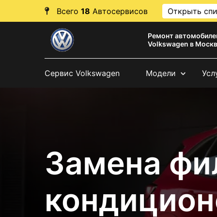
Всего
18
Автосервисов
Открыть сп
Ремонт автомобиле
Volkswagen в Моск
Сервис Volkswagen
Модели
Усл
Замена фи
кондицион