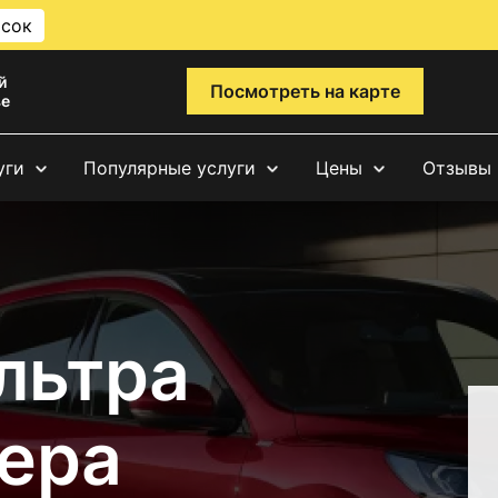
исок
й
Посмотреть на карте
ве
уги
Популярные услуги
Цены
Отзывы
льтра
ера