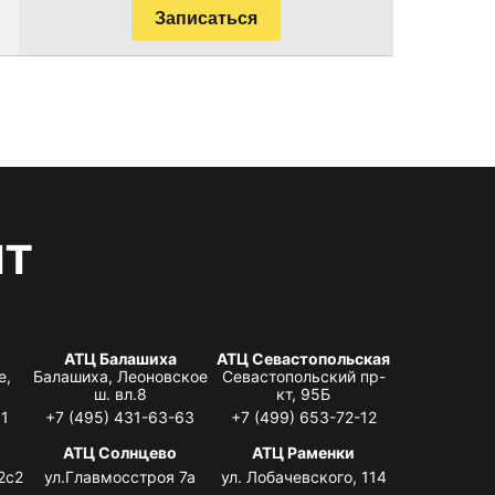
Записаться
нт
АТЦ Балашиха
АТЦ Севастопольская
е,
Балашиха, Леоновское
Севастопольский пр-
ш. вл.8
кт, 95Б
31
+7 (495) 431-63-63
+7 (499) 653-72-12
АТЦ Солнцево
АТЦ Раменки
2с2
ул.Главмосстроя 7а
ул. Лобачевского, 114