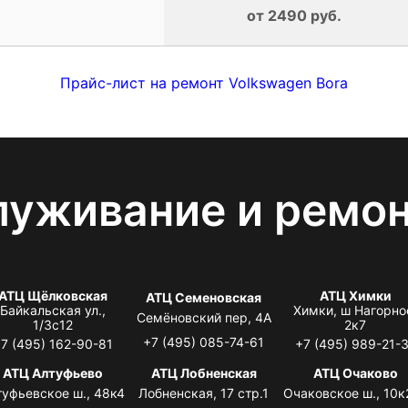
от 2490 руб.
Прайс-лист на ремонт Volkswagen Bora
луживание и ремо
АТЦ Щёлковская
АТЦ Химки
АТЦ Семеновская
Байкальская ул.,
Химки, ш Нагорно
Семёновский пер, 4А
1/3с12
2к7
+7 (495) 085-74-61
7 (495) 162-90-81
+7 (495) 989-21-
АТЦ Алтуфьево
АТЦ Лобненская
АТЦ Очаково
туфьевское ш., 48к4
Лобненская, 17 стр.1
Очаковское ш., 10к