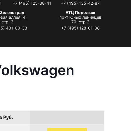
1
+7 (495) 125-38-41
+7 (495) 135-42-87
 Зеленоград
АТЦ Подольск
вая аллея, 4,
пр-т Юных ленинцев
стр. 3
70, стр 2
95) 431-00-33
+7 (495) 128-01-88
Volkswagen
в Руб.