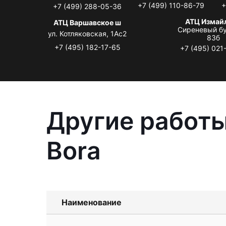
+7 (499) 110-86-79
+
+7 (499) 288-05-36
АТЦ Измай
АТЦ Варшавское ш
Сиреневый бу
ул. Котляковская, 1Ас2
83б
+7 (495) 182-17-65
+7 (495) 021
Другие работы
Bora
Наименование