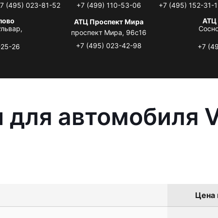
7 (495) 023-81-52
+7 (499) 110-53-06
+7 (495) 152-31-1
лово
АТЦ
АТЦ Проспект Мира
львар,
Сосно
проспект Мира, 96с16
+7 (495) 023-42-98
-25-26
+7 (4
 для автомобиля 
Цена 