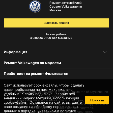
Ремонт автомобилей
Сервис Volkswagen в
Москве
Заказать звонок
Режим работы:
с 9:00 до 21:00
без выходных
Информация
Ремонт Volkswagen по моделям
Прайс-лист на ремонт Фольксваген
Сайт использует cookie-файлы, чтобы сделать
ваше пребывание на нем максимально
© 2010-2026
Сервис Volkswagen в Москве – ремонт и обслуживание
удобным. К cайту подключен сервис веб-
автомобилей
аналитики Яндекс.Метрика, использующий
Принять
Использование товарного знака и логотипов бренда происходит
cookie-файлы
. Оставаясь на сайте, вы даете
исключительно в информационных целях не является нарушением и
свое
согласие на обработку персональных
не требует получения согласия правообладателя.
данных
в порядке, указанном в
политике
Защита данных и политика конфиденциальности.