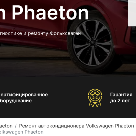
n Phaeton
гностике и ремонту Фольксваген
Сертифицированное
Гарантия
борудование
до 2 лет
aeton
Ремонт автокондиционера Volkswagen Phaeton
olkswagen Phaeton