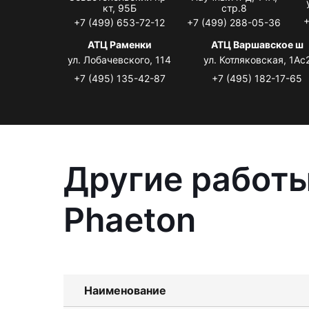
кт, 95Б
стр.8
+
+7 (499) 653-72-12
+7 (499) 288-05-36
АТЦ Раменки
АТЦ Варшавское ш
ул. Лобачевского, 114
ул. Котляковская, 1Ас
+7 (495) 135-42-87
+7 (495) 182-17-65
Другие работы
Phaeton
Наименование