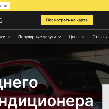
исок
й
Посмотреть на карте
ве
уги
Популярные услуги
Цены
Отзывы
днего
ондиционера