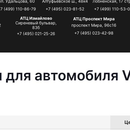
ул. Удальцова, 60
Алтуфьевское ш., 48к4
Лобненская, 17 стр
7 (499) 110-86-79
+7 (495) 023-81-52
+7 (499) 110-53-
АТЦ Измайлово
АТЦ Проспект Мира
Сиреневый бульвар,
2
проспект Мира, 96с16
83б
+7 (495) 023-42-98
+7 (495) 021-25-26
 для автомобиля 
Це