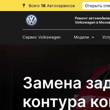
Всего
18
Автосервисов
Открыть сп
Ремонт автомобиле
Volkswagen в Моск
Сервис Volkswagen
Модели
Усл
Замена за
контура к