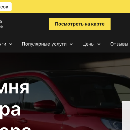
исок
й
Посмотреть на карте
ве
уги
Популярные услуги
Цены
Отзывы
мня
ра