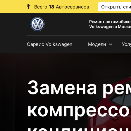
Всего
18
Автосервисов
Открыть сп
Ремонт автомобиле
Volkswagen в Моск
Сервис Volkswagen
Модели
Усл
Замена ре
компрессо