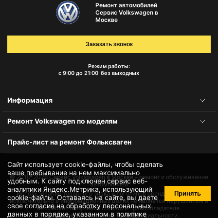
Ремонт автомобилей
Сервис Volkswagen в
Москве
Заказать звонок
Режим работы:
с 9:00 до 21:00
без выходных
Информация
Ремонт Volkswagen по моделям
Прайс-лист на ремонт Фольксваген
Сайт использует cookie-файлы, чтобы сделать
ваше пребывание на нем максимально
© 2010-2026
Сервис Volkswagen в Москве – ремонт и обслуживание
удобным. К cайту подключен сервис веб-
автомобилей
аналитики Яндекс.Метрика, использующий
Принять
Использование товарного знака и логотипов бренда происходит
cookie-файлы
. Оставаясь на сайте, вы даете
исключительно в информационных целях не является нарушением и
свое
согласие на обработку персональных
не требует получения согласия правообладателя.
данных
в порядке, указанном в
политике
Защита данных и политика конфиденциальности.