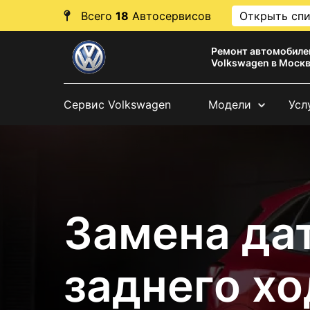
Всего
18
Автосервисов
Открыть сп
Ремонт автомобиле
Volkswagen в Моск
Сервис Volkswagen
Модели
Усл
Замена да
заднего хо