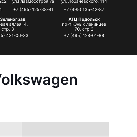
2с2
ул.Главмосстроя 7а
ул. Лобачевского, 114
1
+7 (495) 125-38-41
+7 (495) 135-42-87
 Зеленоград
АТЦ Подольск
вая аллея, 4,
пр-т Юных ленинцев
стр. 3
70, стр 2
95) 431-00-33
+7 (495) 128-01-88
Volkswagen
.