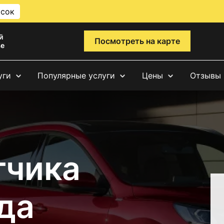
исок
й
Посмотреть на карте
ве
уги
Популярные услуги
Цены
Отзывы
тчика
да