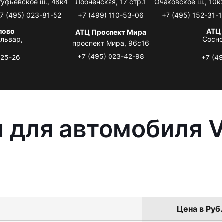
туфьевское ш., 48к4
Лобненская, 17 стр.1
Очаковское ш., 10к
7 (495) 023-81-52
+7 (499) 110-53-06
+7 (495) 152-31-1
лово
АТЦ
АТЦ Проспект Мира
львар,
Сосно
проспект Мира, 96с16
+7 (495) 023-42-98
-25-26
+7 (4
 для автомобиля 
Цена в Руб