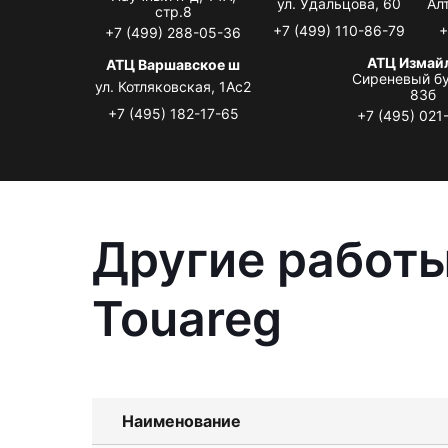
ул. Удальцова, 60
Ал
стр.8
+7 (499) 110-86-79
+
+7 (499) 288-05-36
АТЦ Измай
АТЦ Варшавское ш
Сиреневый бу
ул. Котляковская, 1Ас2
83б
+7 (495) 182-17-65
+7 (495) 021
Другие работы
Touareg
Наименование