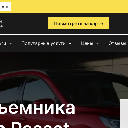
исок
й
Посмотреть на карте
ве
уги
Популярные услуги
Цены
Отзывы
ъемника