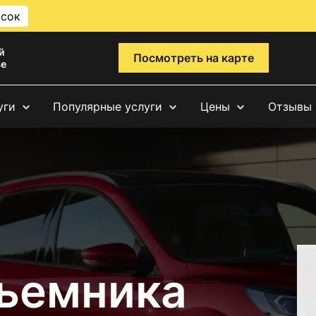
исок
й
Посмотреть на карте
ве
уги
Популярные услуги
Цены
Отзывы
ъемника