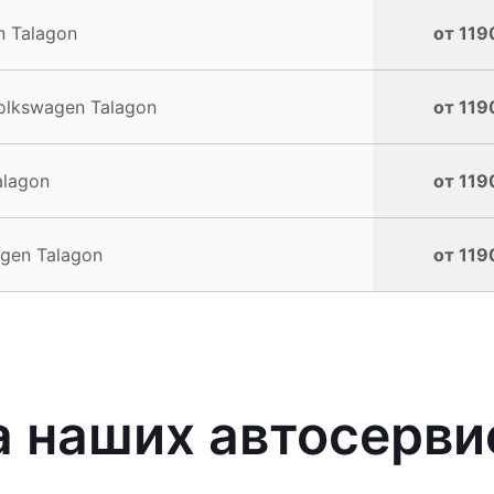
 Talagon
от 119
olkswagen Talagon
от 119
alagon
от 119
gen Talagon
от 119
 наших автосерви