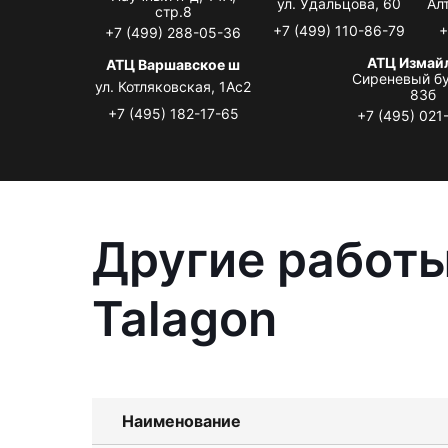
ул. Удальцова, 60
Ал
стр.8
+7 (499) 110-86-79
+
+7 (499) 288-05-36
АТЦ Измай
АТЦ Варшавское ш
Сиреневый бу
ул. Котляковская, 1Ас2
83б
+7 (495) 182-17-65
+7 (495) 021
Другие работы
Talagon
Наименование