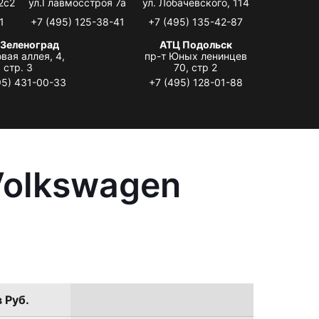
2с2
ул.Главмосстроя 7а
ул. Лобачевского, 114
1
+7 (495) 125-38-41
+7 (495) 135-42-87
 Зеленоград
АТЦ Подольск
вая аллея, 4,
пр-т Юных ленинцев
стр. 3
70, стр 2
95) 431-00-33
+7 (495) 128-01-88
Volkswagen
 Руб.