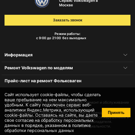
Сервис Volkswagen в
Москве
Заказать звонок
Режим работы:
с 9:00 до 21:00
без выходных
Информация
Ремонт Volkswagen по моделям
Прайс-лист на ремонт Фольксваген
Сайт использует cookie-файлы, чтобы сделать
ваше пребывание на нем максимально
© 2010-2026
Сервис Volkswagen в Москве – ремонт и обслуживание
удобным. К cайту подключен сервис веб-
автомобилей
аналитики Яндекс.Метрика, использующий
Принять
Использование товарного знака и логотипов бренда происходит
cookie-файлы
. Оставаясь на сайте, вы даете
исключительно в информационных целях не является нарушением и
свое
согласие на обработку персональных
не требует получения согласия правообладателя.
данных
в порядке, указанном в
политике
Защита данных и политика конфиденциальности.
обработки персональных данных