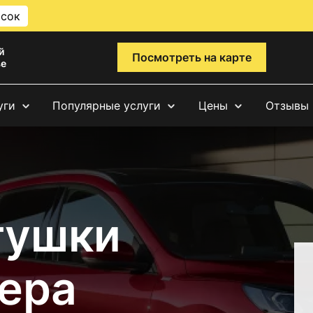
исок
й
Посмотреть на карте
ве
уги
Популярные услуги
Цены
Отзывы
тушки
ера