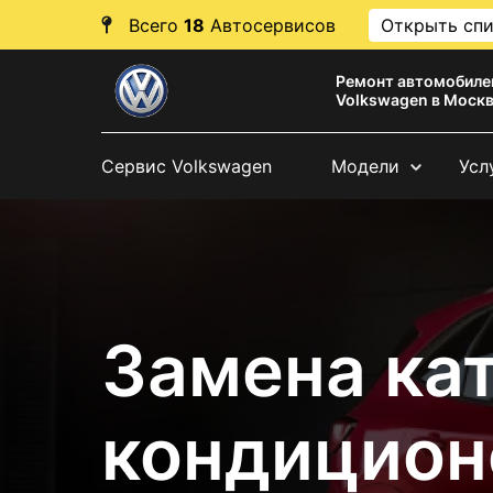
Всего
18
Автосервисов
Открыть сп
Ремонт автомобиле
Volkswagen в Моск
Сервис Volkswagen
Модели
Усл
Замена ка
кондицион