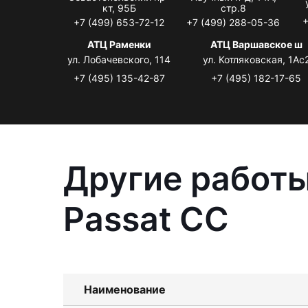
кт, 95Б
стр.8
+
+7 (499) 653-72-12
+7 (499) 288-05-36
АТЦ Раменки
АТЦ Варшавское ш
ул. Лобачевского, 114
ул. Котляковская, 1Ас
+7 (495) 135-42-87
+7 (495) 182-17-65
Другие работы
Passat CC
Наименование