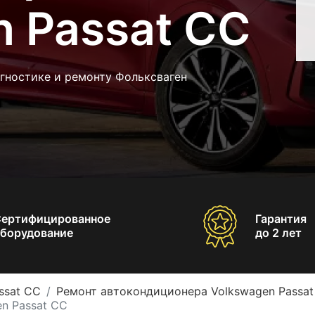
n Passat CC
гностике и ремонту Фольксваген
Сертифицированное
Гарантия
борудование
до 2 лет
ssat CC
Ремонт автокондиционера Volkswagen Passa
n Passat CC