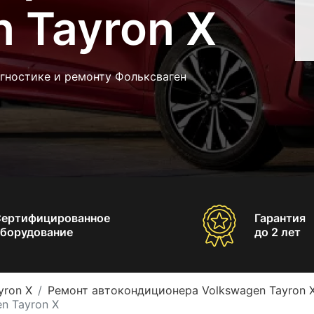
 Tayron X
гностике и ремонту Фольксваген
Сертифицированное
Гарантия
борудование
до 2 лет
yron X
Ремонт автокондиционера Volkswagen Tayron 
n Tayron X