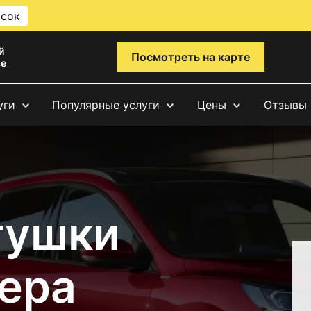
исок
й
Посмотреть на карте
ве
уги
Популярные услуги
Цены
Отзывы
тушки
ера