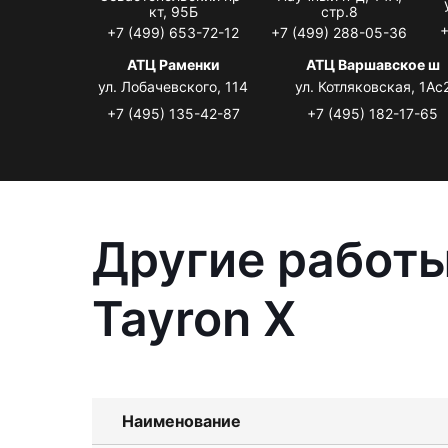
кт, 95Б
стр.8
+
+7 (499) 653-72-12
+7 (499) 288-05-36
АТЦ Раменки
АТЦ Варшавское ш
ул. Лобачевского, 114
ул. Котляковская, 1Ас
+7 (495) 135-42-87
+7 (495) 182-17-65
Другие работы
Tayron X
Наименование