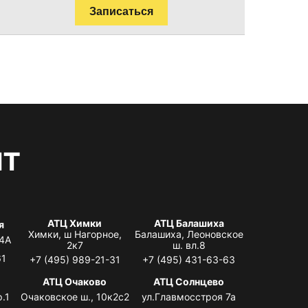
Записаться
нт
АТЦ Химки
АТЦ Балашиха
я
Химки, ш Нагорное,
Балашиха, Леоновское
 4А
2к7
ш. вл.8
61
+7 (495) 989-21-31
+7 (495) 431-63-63
я
АТЦ Очаково
АТЦ Солнцево
.1
Очаковское ш., 10к2с2
ул.Главмосстроя 7а