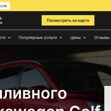
исок
й
Посмотреть на карте
ве
уги
Популярные услуги
Цены
Отзывы
пливного