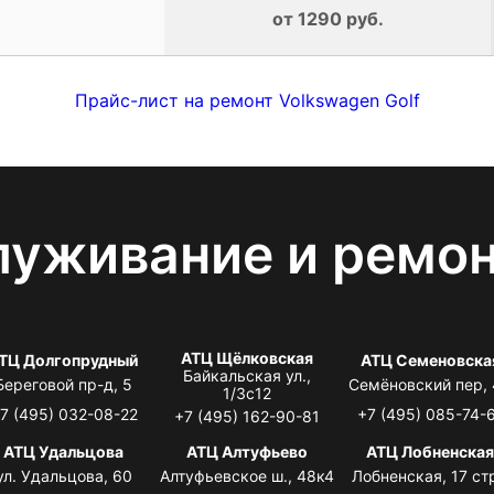
от 1290 руб.
Прайс-лист на ремонт Volkswagen Golf
луживание и ремо
АТЦ Щёлковская
ТЦ Долгопрудный
АТЦ Семеновска
Байкальская ул.,
Береговой пр-д, 5
Семёновский пер,
1/3с12
7 (495) 032-08-22
+7 (495) 085-74-
+7 (495) 162-90-81
АТЦ Удальцова
АТЦ Алтуфьево
АТЦ Лобненска
ул. Удальцова, 60
Алтуфьевское ш., 48к4
Лобненская, 17 стр