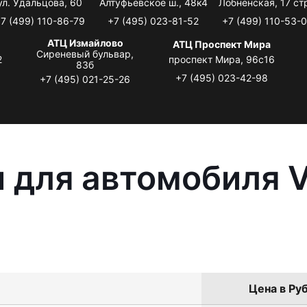
ул. Удальцова, 60
Алтуфьевское ш., 48к4
Лобненская, 17 стр
7 (499) 110-86-79
+7 (495) 023-81-52
+7 (499) 110-53-
АТЦ Измайлово
АТЦ Проспект Мира
Сиреневый бульвар,
2
проспект Мира, 96с16
83б
+7 (495) 023-42-98
+7 (495) 021-25-26
 для автомобиля V
Цена в Руб