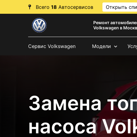
Всего
18
Автосервисов
Открыть сп
Ремонт автомобиле
Volkswagen в Моск
Сервис Volkswagen
Модели
Усл
Замена то
насоса Vol