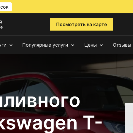
исок
й
Посмотреть на карте
ве
уги
Популярные услуги
Цены
Отзывы
пливного
kswagen T-