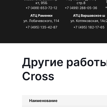
кт, 95Б
стр.8
+
+7 (499) 653-72-12
+7 (499) 288-05-36
АТЦ Раменки
АТЦ Варшавское ш
ул. Лобачевского, 114
ул. Котляковская, 1Ас
+7 (495) 135-42-87
+7 (495) 182-17-65
Другие работы
Cross
Наименование