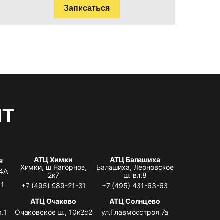
Записаться
нт
АТЦ Химки
АТЦ Балашиха
я
Химки, ш Нагорное,
Балашиха, Леоновское
 4А
2к7
ш. вл.8
61
+7 (495) 989-21-31
+7 (495) 431-63-63
я
АТЦ Очаково
АТЦ Солнцево
.1
Очаковское ш., 10к2с2
ул.Главмосстроя 7а