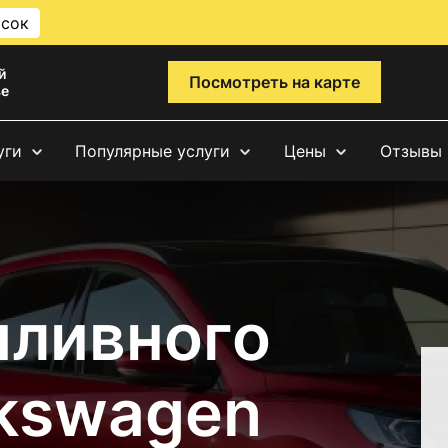
исок
й
Посмотреть на карте
ве
уги
Популярные услуги
Цены
Отзывы
пливного
lkswagen