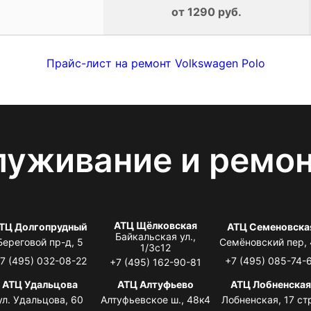
от 1290 руб.
Прайс-лист на ремонт Volkswagen Polo
луживание и ремо
АТЦ Щёлковская
ТЦ Долгопрудный
АТЦ Семеновска
Байкальская ул.,
Береговой пр-д, 5
Семёновский пер,
1/3с12
7 (495) 032-08-22
+7 (495) 085-74-
+7 (495) 162-90-81
АТЦ Удальцова
АТЦ Алтуфьево
АТЦ Лобненска
ул. Удальцова, 60
Алтуфьевское ш., 48к4
Лобненская, 17 стр