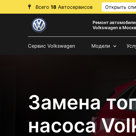
Всего
18
Автосервисов
Открыть сп
Ремонт автомобиле
Volkswagen в Моск
Сервис Volkswagen
Модели
Усл
Замена то
насоса Vo