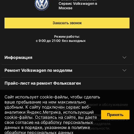
Сервис Volkswagen в
Москве
Заказать звонок
Режим работы:
с 9:00 до 21:00
без выходных
Информация
Ремонт Volkswagen по моделям
Прайс-лист на ремонт Фольксваген
Сайт использует cookie-файлы, чтобы сделать
ваше пребывание на нем максимально
© 2010-2026
Сервис Volkswagen в Москве – ремонт и обслуживание
удобным. К cайту подключен сервис веб-
автомобилей
аналитики Яндекс.Метрика, использующий
Принять
Использование товарного знака и логотипов бренда происходит
cookie-файлы
. Оставаясь на сайте, вы даете
исключительно в информационных целях не является нарушением и
свое
согласие на обработку персональных
не требует получения согласия правообладателя.
данных
в порядке, указанном в
политике
Защита данных и политика конфиденциальности.
обработки персональных данных