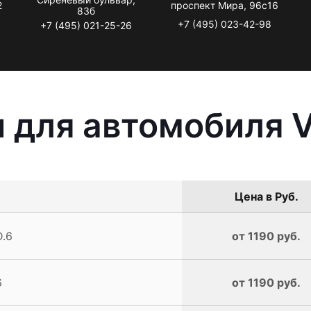
2
проспект Мира, 96с16
83б
+7 (495) 023-42-98
+7 (495) 021-25-26
 для автомобиля V
Цена в Руб.
D.6
от 1190 руб.
6
от 1190 руб.