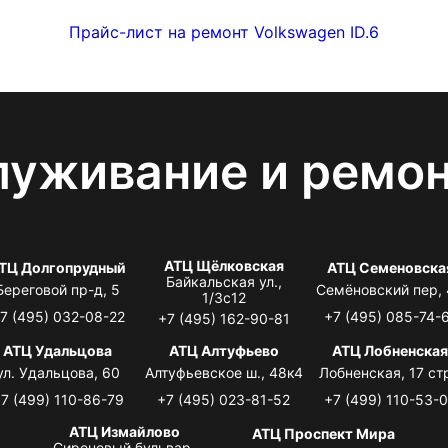
Прайс-лист на ремонт Volkswagen ID.6
луживание и ремо
АТЦ Щёлковская
ТЦ Долгопрудный
АТЦ Семеновска
Байкальская ул.,
Береговой пр-д, 5
Семёновский пер,
1/3с12
7 (495) 032-08-22
+7 (495) 085-74-
+7 (495) 162-90-81
АТЦ Удальцова
АТЦ Алтуфьево
АТЦ Лобненска
ул. Удальцова, 60
Алтуфьевское ш., 48к4
Лобненская, 17 стр
7 (499) 110-86-79
+7 (495) 023-81-52
+7 (499) 110-53-
АТЦ Измайлово
АТЦ Проспект Мира
Сиреневый бульвар,