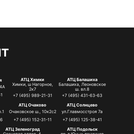
нт
АТЦ Химки
АТЦ Балашиха
я
Химки, ш Нагорное,
Балашиха, Леоновское
 4А
2к7
ш. вл.8
61
+7 (495) 989-21-31
+7 (495) 431-63-63
я
АТЦ Очаково
АТЦ Солнцево
.1
Очаковское ш., 10к2с2
ул.Главмосстроя 7а
06
+7 (495) 152-31-11
+7 (495) 125-38-41
АТЦ Зеленоград
АТЦ Подольск
Сосновая аллея, 4,
пр-т Юных ленинцев