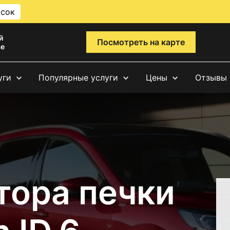
исок
й
Посмотреть на карте
ве
уги
Популярные услуги
Цены
Отзывы
тора печки