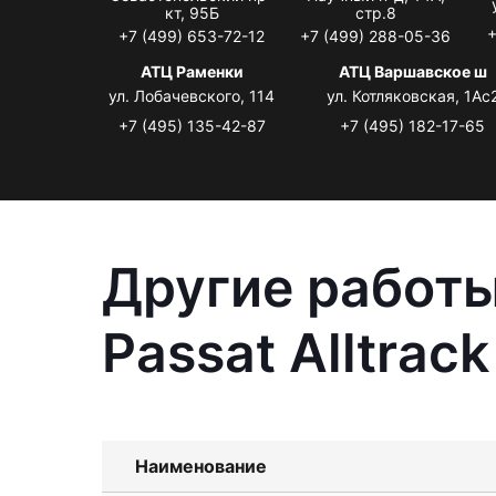
кт, 95Б
стр.8
+
+7 (499) 653-72-12
+7 (499) 288-05-36
АТЦ Раменки
АТЦ Варшавское ш
ул. Лобачевского, 114
ул. Котляковская, 1Ас
+7 (495) 135-42-87
+7 (495) 182-17-65
Другие работы
Passat Alltrack
Наименование