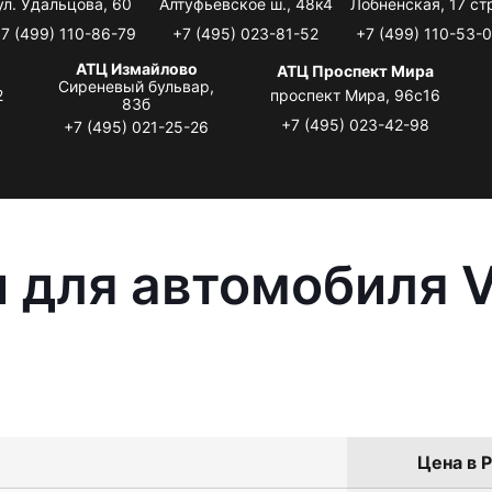
ул. Удальцова, 60
Алтуфьевское ш., 48к4
Лобненская, 17 стр
7 (499) 110-86-79
+7 (495) 023-81-52
+7 (499) 110-53-
АТЦ Измайлово
АТЦ Проспект Мира
Сиреневый бульвар,
2
проспект Мира, 96с16
83б
+7 (495) 023-42-98
+7 (495) 021-25-26
 для автомобиля 
Цена в Р