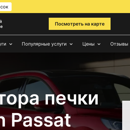
исок
й
Посмотреть на карте
ве
уги
Популярные услуги
Цены
Отзывы
тора печки
 Passat