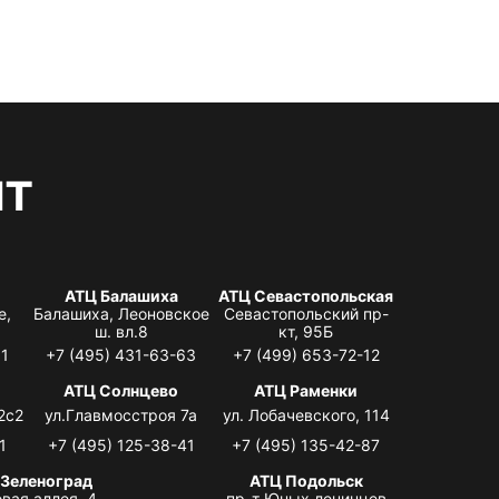
нт
АТЦ Балашиха
АТЦ Севастопольская
е,
Балашиха, Леоновское
Севастопольский пр-
ш. вл.8
кт, 95Б
31
+7 (495) 431-63-63
+7 (499) 653-72-12
АТЦ Солнцево
АТЦ Раменки
2с2
ул.Главмосстроя 7а
ул. Лобачевского, 114
1
+7 (495) 125-38-41
+7 (495) 135-42-87
 Зеленоград
АТЦ Подольск
вая аллея, 4,
пр-т Юных ленинцев