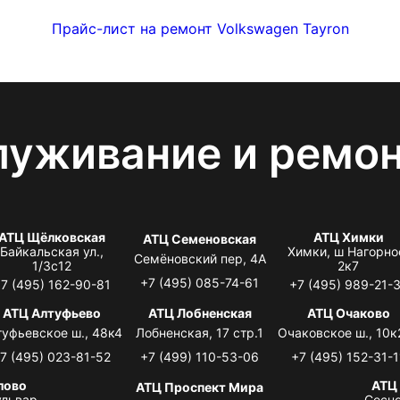
Прайс-лист на ремонт Volkswagen Tayron
луживание и ремо
АТЦ Щёлковская
АТЦ Химки
АТЦ Семеновская
Байкальская ул.,
Химки, ш Нагорно
Семёновский пер, 4А
1/3с12
2к7
+7 (495) 085-74-61
7 (495) 162-90-81
+7 (495) 989-21-
АТЦ Алтуфьево
АТЦ Лобненская
АТЦ Очаково
туфьевское ш., 48к4
Лобненская, 17 стр.1
Очаковское ш., 10к
7 (495) 023-81-52
+7 (499) 110-53-06
+7 (495) 152-31-1
лово
АТЦ
АТЦ Проспект Мира
львар,
Сосно