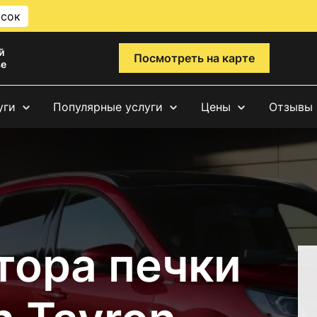
исок
й
Посмотреть на карте
ве
уги
Популярные услуги
Цены
Отзывы
тора печки