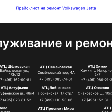
Прайс-лист на ремонт Volkswagen Jetta
луживание и ремо
АТЦ Щёлковская
АТЦ Химки
АТЦ Семеновская
Байкальская ул.,
Химки, ш Нагорно
Семёновский пер, 4А
1/3с12
2к7
+7 (495) 085-74-61
7 (495) 162-90-81
+7 (495) 989-21-
АТЦ Алтуфьево
АТЦ Лобненская
АТЦ Очаково
туфьевское ш., 48к4
Лобненская, 17 стр.1
Очаковское ш., 10к
7 (495) 023-81-52
+7 (499) 110-53-06
+7 (495) 152-31-1
лово
АТЦ
АТЦ Проспект Мира
львар,
Сосно