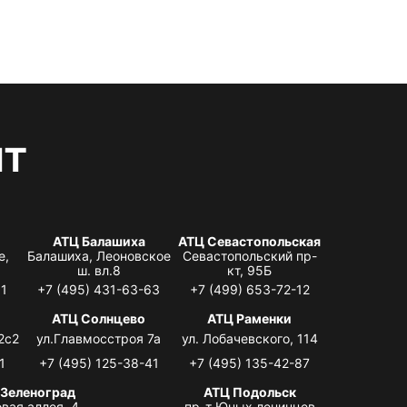
нт
АТЦ Балашиха
АТЦ Севастопольская
е,
Балашиха, Леоновское
Севастопольский пр-
ш. вл.8
кт, 95Б
31
+7 (495) 431-63-63
+7 (499) 653-72-12
АТЦ Солнцево
АТЦ Раменки
2с2
ул.Главмосстроя 7а
ул. Лобачевского, 114
1
+7 (495) 125-38-41
+7 (495) 135-42-87
 Зеленоград
АТЦ Подольск
вая аллея, 4,
пр-т Юных ленинцев