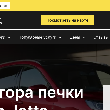
исок
й
Посмотреть на карте
ве
уги
Популярные услуги
Цены
Отзывы
тора печки