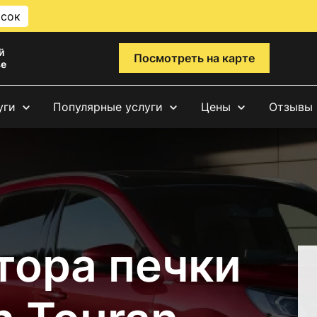
исок
й
Посмотреть на карте
ве
уги
Популярные услуги
Цены
Отзывы
тора печки