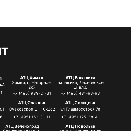
нт
АТЦ Химки
АТЦ Балашиха
я
Химки, ш Нагорное,
Балашиха, Леоновское
 4А
2к7
ш. вл.8
61
+7 (495) 989-21-31
+7 (495) 431-63-63
я
АТЦ Очаково
АТЦ Солнцево
.1
Очаковское ш., 10к2с2
ул.Главмосстроя 7а
06
+7 (495) 152-31-11
+7 (495) 125-38-41
АТЦ Зеленоград
АТЦ Подольск
Сосновая аллея, 4,
пр-т Юных ленинцев