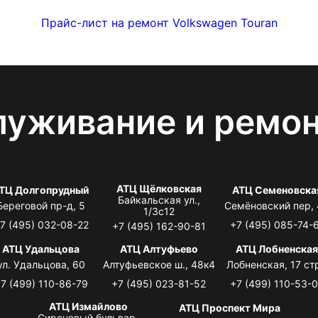
Прайс-лист на ремонт Volkswagen Touran
луживание и ремо
АТЦ Щёлковская
ТЦ Долгопрудный
АТЦ Семеновска
Байкальская ул.,
Береговой пр-д, 5
Семёновский пер,
1/3с12
7 (495) 032-08-22
+7 (495) 085-74-
+7 (495) 162-90-81
АТЦ Удальцова
АТЦ Алтуфьево
АТЦ Лобненска
ул. Удальцова, 60
Алтуфьевское ш., 48к4
Лобненская, 17 стр
7 (499) 110-86-79
+7 (495) 023-81-52
+7 (499) 110-53-
АТЦ Измайлово
АТЦ Проспект Мира
Сиреневый бульвар,